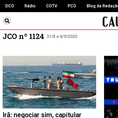
DCO
Rádio
COTV
PCO
Blog da Redaçã
JCO nº 1124
31/8 a 6/9/2020
Irã: negociar sim, capitular