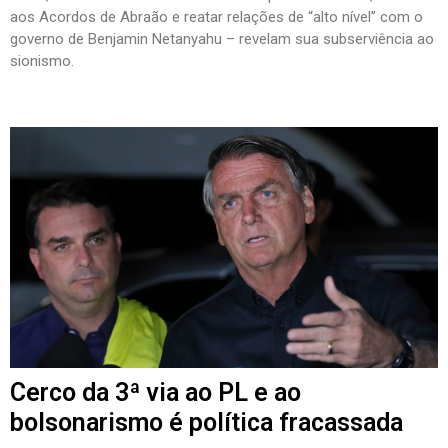
aos Acordos de Abraão e reatar relações de “alto nível” com o
governo de Benjamin Netanyahu – revelam sua subserviência ao
sionismo.
Cerco da 3ª via ao PL e ao
bolsonarismo é política fracassada