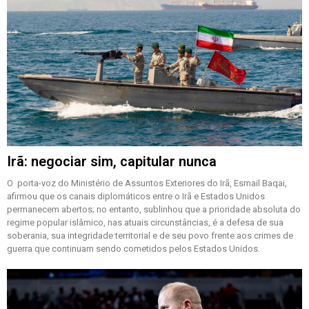
Irã: negociar sim, capitular nunca
O porta-voz do Ministério de Assuntos Exteriores do Irã, Esmail Baqai,
afirmou que os canais diplomáticos entre o Irã e Estados Unidos
permanecem abertos; no entanto, sublinhou que a prioridade absoluta do
regime popular islâmico, nas atuais circunstâncias, é a defesa de sua
soberania, sua integridade territorial e de seu povo frente aos crimes de
guerra que continuam sendo cometidos pelos Estados Unidos.