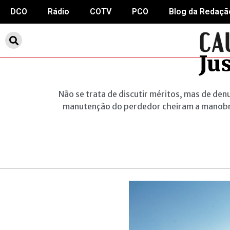
DCO
Rádio
COTV
PCO
Blog da Redaçã
Jus
Não se trata de discutir méritos, mas de den
manutenção do perdedor cheiram a manobra p