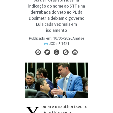
As derrotas sofridas na
indicação do nome ao STF e na
derrubada do veto ao PL da
Dosimetria deixam o governo
Lula cada vez mais em
isolamento
Publicado em:
10/05/2026
Análise
JCO nº 1421
Y
ou are unauthorized to
view this page.