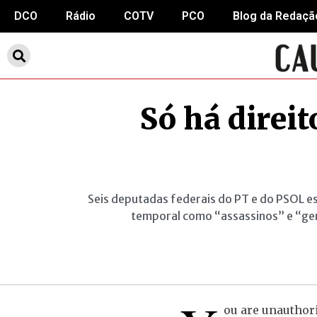
DCO
Rádio
COTV
PCO
Blog da Redaçã
Só há direi
Seis deputadas federais do PT e do PSOL 
temporal como “assassinos” e “geno
ou are unauthori