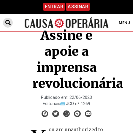
ENTRAR
ASSINAR
MENU
Assine e
apoie a
imprensa
revolucionária
Publicado em:
22/06/2023
Editoriais
JCO nº 1269
ou are unauthorized to