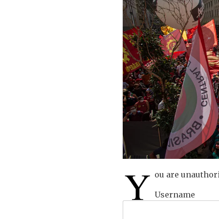
Y
ou are unauthori
Username