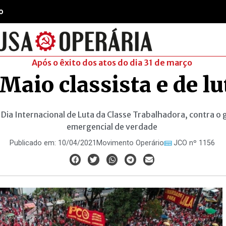
o
Após o êxito dos atos do dia 31 de março
Maio classista e de lu
Dia Internacional de Luta da Classe Trabalhadora, contra o ge
emergencial de verdade
Publicado em:
10/04/2021
Movimento Operário
JCO nº 1156